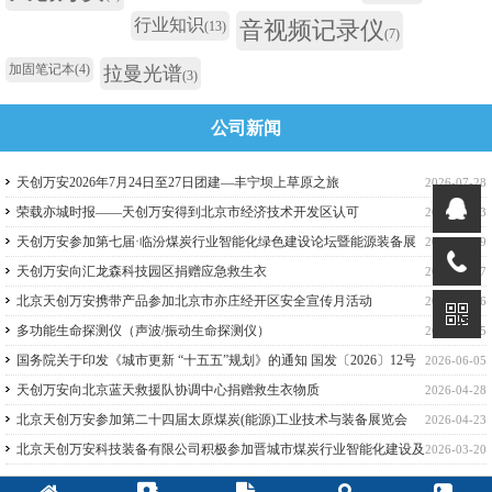
行业知识
音视频记录仪
(13)
(7)
加固笔记本
(4)
拉曼光谱
(3)
公司新闻
天创万安2026年7月24日至27日团建—丰宁坝上草原之旅
2026-07-28
荣载亦城时报——天创万安得到北京市经济技术开发区认可
2026-07-13
天创万安参加第七届·临汾煤炭行业智能化绿色建设论坛暨能源装备展
2026-06-29
览会
天创万安向汇龙森科技园区捐赠应急救生衣
2026-06-17
北京天创万安携带产品参加北京市亦庄经开区安全宣传月活动
2026-06-16
多功能生命探测仪（声波/振动生命探测仪）
2026-06-15
国务院关于印发《城市更新 “十五五”规划》的通知 国发〔2026〕12号
2026-06-05
天创万安向北京蓝天救援队协调中心捐赠救生衣物质
2026-04-28
北京天创万安参加第二十四届太原煤炭(能源)工业技术与装备展览会
2026-04-23
北京天创万安科技装备有限公司积极参加晋城市煤炭行业智能化建设及
2026-03-20
绿色开采论坛暨技术交流活动