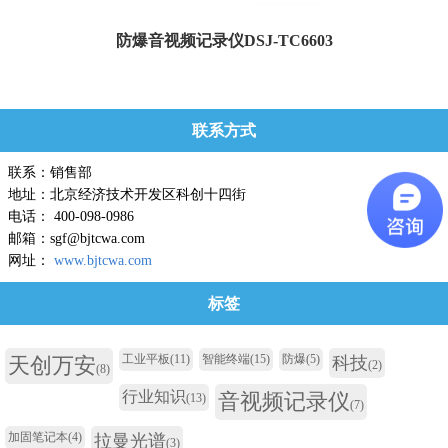
防爆音视频记录仪DSJ-TC6603
DSJ-TC6603防爆执行监管记录仪是一款配置参数高,功能全面,机身小巧,能满足日
常工作执勤现场摄...
联系方式
联系：销售部
地址：北京经济技术开发区科创十四街
电话： 400-098-0986
邮箱：sgf@bjtcwa.com
网址：
www.bjtcwa.com
标签
工业平板
(11)
智能终端
(15)
防爆
(5)
天创万安
科技
(2)
(8)
行业知识
音视频记录仪
(13)
(7)
加固笔记本
(4)
拉曼光谱
(3)