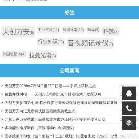
标签
工业平板
(11)
智能终端
(15)
防爆
(5)
天创万安
科技
(2)
(8)
行业知识
音视频记录仪
(13)
(7)
加固笔记本
(4)
拉曼光谱
(3)
公司新闻
天创万安2026年7月24日至27日团建—丰宁坝上草原之旅
2026-07-28
荣载亦城时报——天创万安得到北京市经济技术开发区认可
2026-07-13
天创万安参加第七届·临汾煤炭行业智能化绿色建设论坛暨能源装备展
2026-06-29
览会
天创万安向汇龙森科技园区捐赠应急救生衣
2026-06-17
北京天创万安携带产品参加北京市亦庄经开区安全宣传月活动
2026-06-16
多功能生命探测仪（声波/振动生命探测仪）
2026-06-15
国务院关于印发《城市更新 “十五五”规划》的通知 国发〔2026〕12号
2026-06-05