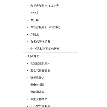
救援舟艇组合（橡皮舟）
冲锋舟
摩托艇
专业救援船艇（指挥艇）
浮艇泵
自携式潜水装备
中小型水 陆两栖救援车
地震地质
地震搜索机器人
复合气体探测器
破拆机器人
漏电检测仪
流动测震仪
重型支撑套装
正压空气呼吸器