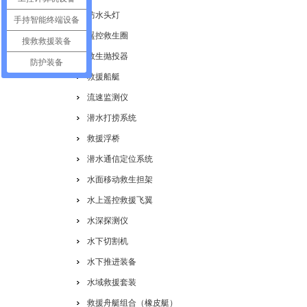
防水头灯
手持智能终端设备
遥控救生圈
搜救救援装备
救生抛投器
防护装备
救援船艇
流速监测仪
潜水打捞系统
救援浮桥
潜水通信定位系统
水面移动救生担架
水上遥控救援飞翼
水深探测仪
水下切割机
水下推进装备
水域救援套装
救援舟艇组合（橡皮艇）