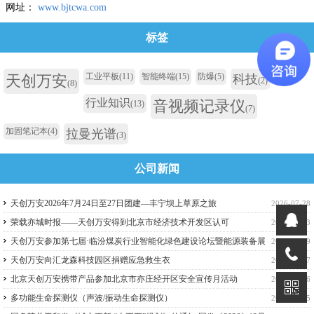
网址：
www.bjtcwa.com
标签
工业平板
(11)
智能终端
(15)
防爆
(5)
天创万安
科技
(2)
(8)
行业知识
音视频记录仪
(13)
(7)
加固笔记本
(4)
拉曼光谱
(3)
公司新闻
天创万安2026年7月24日至27日团建—丰宁坝上草原之旅
2026-07-28
荣载亦城时报——天创万安得到北京市经济技术开发区认可
2026-07-13
天创万安参加第七届·临汾煤炭行业智能化绿色建设论坛暨能源装备展
2026-06-29
览会
天创万安向汇龙森科技园区捐赠应急救生衣
2026-06-17
北京天创万安携带产品参加北京市亦庄经开区安全宣传月活动
2026-06-16
多功能生命探测仪（声波/振动生命探测仪）
2026-06-15