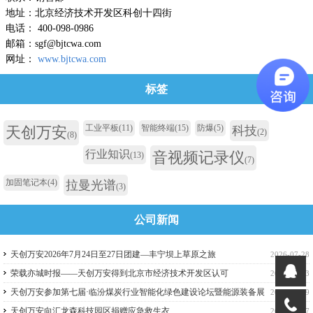
地址：北京经济技术开发区科创十四街
电话： 400-098-0986
邮箱：sgf@bjtcwa.com
网址：
www.bjtcwa.com
标签
工业平板
(11)
智能终端
(15)
防爆
(5)
天创万安
科技
(2)
(8)
行业知识
音视频记录仪
(13)
(7)
加固笔记本
(4)
拉曼光谱
(3)
公司新闻
天创万安2026年7月24日至27日团建—丰宁坝上草原之旅
2026-07-28
荣载亦城时报——天创万安得到北京市经济技术开发区认可
2026-07-13
天创万安参加第七届·临汾煤炭行业智能化绿色建设论坛暨能源装备展
2026-06-29
览会
天创万安向汇龙森科技园区捐赠应急救生衣
2026-06-17