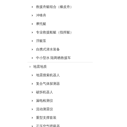
救援舟艇组合（橡皮舟）
冲锋舟
摩托艇
专业救援船艇（指挥艇）
浮艇泵
自携式潜水装备
中小型水 陆两栖救援车
地震地质
地震搜索机器人
复合气体探测器
破拆机器人
漏电检测仪
流动测震仪
重型支撑套装
正压空气呼吸器