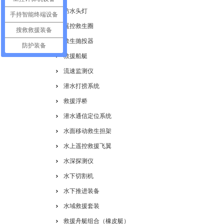
防水头灯
手持智能终端设备
遥控救生圈
搜救救援装备
救生抛投器
防护装备
救援船艇
流速监测仪
潜水打捞系统
救援浮桥
潜水通信定位系统
水面移动救生担架
水上遥控救援飞翼
水深探测仪
水下切割机
水下推进装备
水域救援套装
救援舟艇组合（橡皮艇）