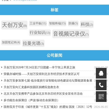
标签
工业平板
(11)
智能终端
(15)
防爆
(5)
天创万安
科技
(2)
(8)
行业知识
音视频记录仪
(13)
(7)
加固笔记本
(4)
拉曼光谱
(3)
公司新闻
天创万安2026年7月24日至27日团建—丰宁坝上草原之旅
2026-07-28
荣载亦城时报——天创万安得到北京市经济技术开发区认可
2026-07-13
天创万安参加第七届·临汾煤炭行业智能化绿色建设论坛暨能源装备展
2026-06-29
览会
天创万安向汇龙森科技园区捐赠应急救生衣
2026-06-17
北京天创万安携带产品参加北京市亦庄经开区安全宣传月活动
2026-06-16
多功能生命探测仪（声波/振动生命探测仪）
2026-06-15
国务院关于印发《城市更新 “十五五”规划》的通知 国发〔2026〕12号
2026-06-05